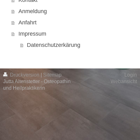
Kontakt
Anmeldung
Anfahrt
Impressum
Datenschutzerkärung
Druckversion
|
Sitemap
Login
Jutta Altenstetter - Osteopathin
Webansicht
und Heilpraktikerin